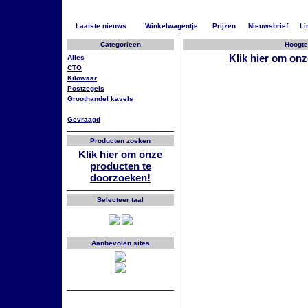
Laatste nieuws
Winkelwagentje
Prijzen
Nieuwsbrief
Li
Categorieen
Hoogte
Klik hier om on
Alles
CTO
Kilowaar
Postzegels
Groothandel kavels
Gevraagd
Producten zoeken
Klik hier om onze
producten te
doorzoeken!
Selecteer taal
Aanbevolen sites