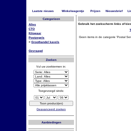
Laatste nieuws
Winkelwagentje
Prijzen
Nieuwsbrief
Li
Categorieen
Gebruik het zoekscherm links of kies
Alles
CTO
Kilowaar
Geen items in de categorie 'Postal Se
Postzegels
>
Groothandel kavels
Gevraagd
Zoeken
Vul uw zoektermen in:
Toegevoegd sinds:
Geavanceerd zoeken
Aanbiedingen